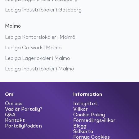
Lediga
Industrilokaler
i
Göteborg
Malmö
Lediga
Kontorslokaler
i
Malmö
Lediga
Co-work
i
Malmö
Lediga
Lagerlokaler
i
Malmö
Lediga
Industrilokaler
i
Malmö
Om
Information
Om oss
Integritet
Vad är Portally?
Villkor
Q&A
Cookie Policy
Kontakt
Förmedlingsvillkor
PortallyPodden
Blogg
Sidkarta
Förnya Cookies