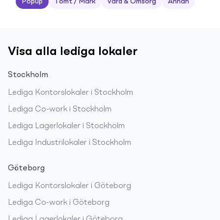
Popup
Tomt / Mark
Vård & Omsorg
Annan
Visa alla lediga lokaler
Stockholm
Lediga
Kontorslokaler
i
Stockholm
Lediga
Co-work
i
Stockholm
Lediga
Lagerlokaler
i
Stockholm
Lediga
Industrilokaler
i
Stockholm
Göteborg
Lediga
Kontorslokaler
i
Göteborg
Lediga
Co-work
i
Göteborg
Lediga
Lagerlokaler
i
Göteborg