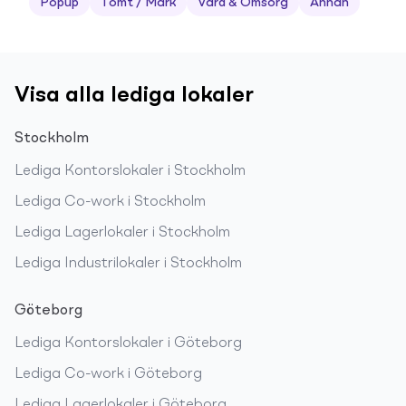
Popup
Tomt / Mark
Vård & Omsorg
Annan
Visa alla lediga lokaler
Stockholm
Lediga
Kontorslokaler
i
Stockholm
Lediga
Co-work
i
Stockholm
Lediga
Lagerlokaler
i
Stockholm
Lediga
Industrilokaler
i
Stockholm
Göteborg
Lediga
Kontorslokaler
i
Göteborg
Lediga
Co-work
i
Göteborg
Lediga
Lagerlokaler
i
Göteborg