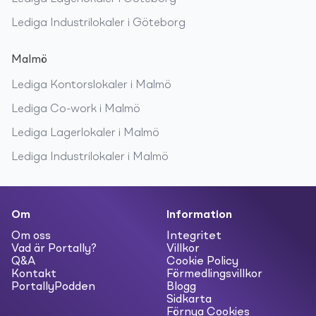
Lediga
Industrilokaler
i
Göteborg
Malmö
Lediga
Kontorslokaler
i
Malmö
Lediga
Co-work
i
Malmö
Lediga
Lagerlokaler
i
Malmö
Lediga
Industrilokaler
i
Malmö
Om
Information
Om oss
Integritet
Vad är Portally?
Villkor
Q&A
Cookie Policy
Kontakt
Förmedlingsvillkor
PortallyPodden
Blogg
Sidkarta
Förnya Cookies