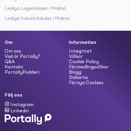
Lediga
Lagerlokaler
i
Malmö
Lediga
Industrilokaler
i
Malmö
Om
Information
Om oss
Integritet
Vad är Portally?
Villkor
Q&A
Cookie Policy
Kontakt
Förmedlingsvillkor
PortallyPodden
Blogg
Sidkarta
Förnya Cookies
Följ oss
Instagram
Linkedin