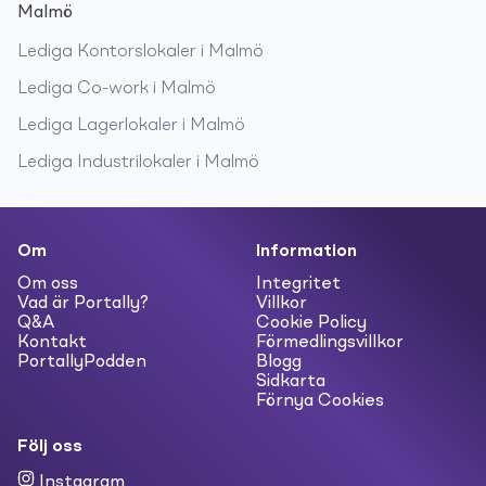
Malmö
Lediga
Kontorslokaler
i
Malmö
Lediga
Co-work
i
Malmö
Lediga
Lagerlokaler
i
Malmö
Lediga
Industrilokaler
i
Malmö
Om
Information
Om oss
Integritet
Vad är Portally?
Villkor
Q&A
Cookie Policy
Kontakt
Förmedlingsvillkor
PortallyPodden
Blogg
Sidkarta
Förnya Cookies
Följ oss
Instagram