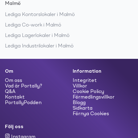
Malmö
Lediga
Kontorslokaler
i
Malmö
Lediga
Co-work
i
Malmö
Lediga
Lagerlokaler
i
Malmö
Lediga
Industrilokaler
i
Malmö
Om
Information
Om oss
Integritet
Vad är Portally?
Villkor
Q&A
Cookie Policy
Kontakt
Förmedlingsvillkor
PortallyPodden
Blogg
Sidkarta
Förnya Cookies
Följ oss
Instagram