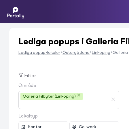
Lediga popups i Galleria Fi
Lediga popup-lokaler
Östergötland
Linköping
Galleria
Filter
Område
Galleria Filbyter (Linköping)
Lokaltyp
Kontor
Co-work