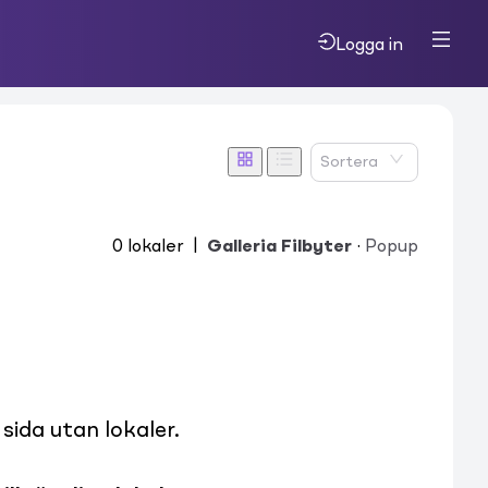
Logga in
Sortera
0
lokaler
|
Galleria Filbyter
·
Popup
ida utan lokaler.