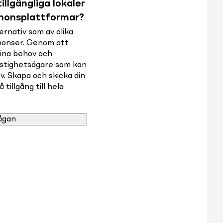
illgängliga lokaler
nnonsplattformar?
rnativ som av olika
nnonser. Genom att
dina behov och
astighetsägare som kan
v. Skapa och skicka din
tillgång till hela
ågan