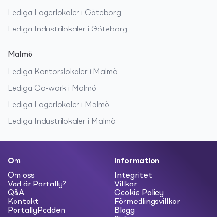
Lediga
Lagerlokaler
i
Göteborg
Lediga
Industrilokaler
i
Göteborg
Malmö
Lediga
Kontorslokaler
i
Malmö
Lediga
Co-work
i
Malmö
Lediga
Lagerlokaler
i
Malmö
Lediga
Industrilokaler
i
Malmö
Om
Information
Om oss
Integritet
Vad är Portally?
Villkor
Q&A
Cookie Policy
Kontakt
Förmedlingsvillkor
PortallyPodden
Blogg