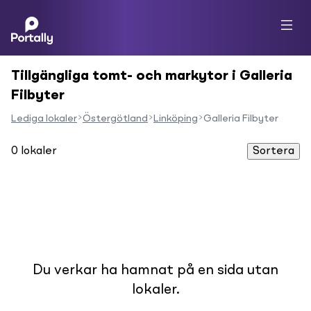
Tillgängliga tomt- och markytor i Galleria
Filbyter
Lediga lokaler
Östergötland
Linköping
Galleria Filbyter
0
lokaler
Sortera
Du verkar ha hamnat på en sida utan
lokaler.