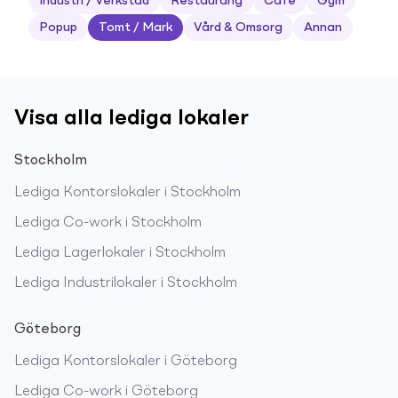
Industri / Verkstad
Restaurang
Café
Gym
Popup
Tomt / Mark
Vård & Omsorg
Annan
Visa alla lediga lokaler
Stockholm
Lediga
Kontorslokaler
i
Stockholm
Lediga
Co-work
i
Stockholm
Lediga
Lagerlokaler
i
Stockholm
Lediga
Industrilokaler
i
Stockholm
Göteborg
Lediga
Kontorslokaler
i
Göteborg
Lediga
Co-work
i
Göteborg