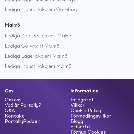
Lediga
Industrilokaler
i
Göteborg
Malmö
Lediga
Kontorslokaler
i
Malmö
Lediga
Co-work
i
Malmö
Lediga
Lagerlokaler
i
Malmö
Lediga
Industrilokaler
i
Malmö
Om
Information
Om oss
Integritet
Vad är Portally?
Villkor
Q&A
Cookie Policy
Kontakt
Förmedlingsvillkor
PortallyPodden
Blogg
Sidkarta
Förnya Cookies