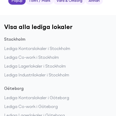
Popup
Tomt / Mark
Vård & Omsorg
Annan
Visa alla lediga lokaler
Stockholm
Lediga
Kontorslokaler
i
Stockholm
Lediga
Co-work
i
Stockholm
Lediga
Lagerlokaler
i
Stockholm
Lediga
Industrilokaler
i
Stockholm
Göteborg
Lediga
Kontorslokaler
i
Göteborg
Lediga
Co-work
i
Göteborg
Lediga
Lagerlokaler
i
Göteborg