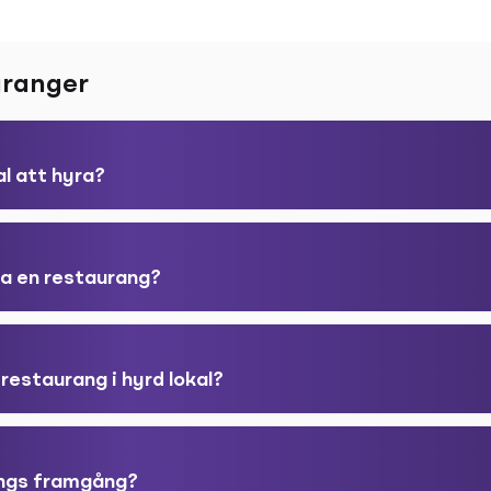
uranger
al att hyra?
iva en restaurang?
 restaurang i hyrd lokal?
angs framgång?