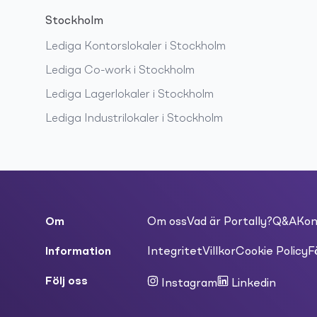
Stockholm
Lediga
Kontorslokaler
i
Stockholm
Lediga
Co-work
i
Stockholm
Lediga
Lagerlokaler
i
Stockholm
Lediga
Industrilokaler
i
Stockholm
Om
Om oss
Vad är Portally?
Q&A
Kon
Information
Integritet
Villkor
Cookie Policy
F
Följ oss
Instagram
Linkedin