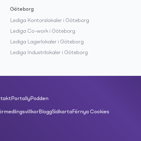
Göteborg
Lediga
Kontorslokaler
i
Göteborg
Lediga
Co-work
i
Göteborg
Lediga
Lagerlokaler
i
Göteborg
Lediga
Industrilokaler
i
Göteborg
takt
PortallyPodden
örmedlingsvillkor
Blogg
Sidkarta
Förnya Cookies