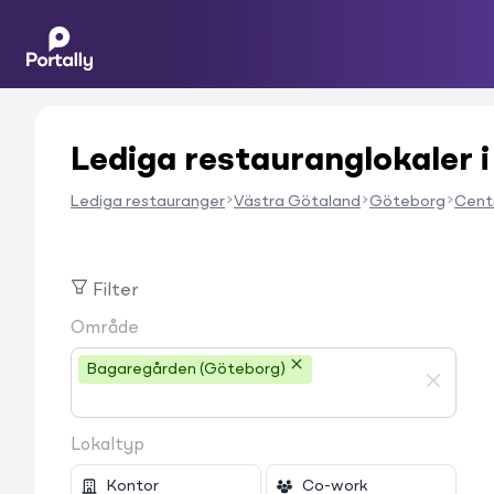
Lediga restauranglokaler 
Lediga restauranger
Västra Götaland
Göteborg
Cent
Filter
Område
Bagaregården (Göteborg)
Lokaltyp
Kontor
Co-work