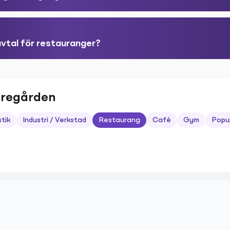
avtal för restauranger?
aregården
stik
Industri / Verkstad
Restaurang
Café
Gym
Popu