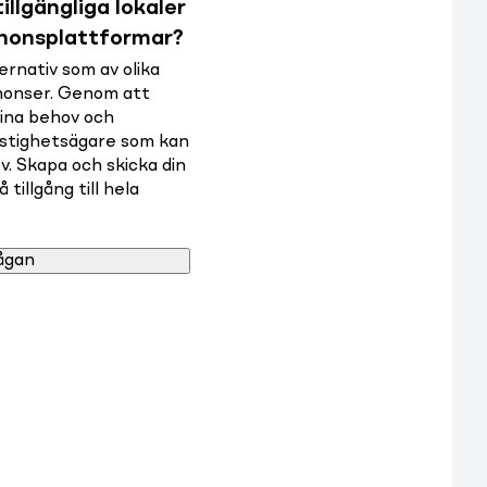
illgängliga lokaler
nnonsplattformar?
rnativ som av olika
nnonser. Genom att
dina behov och
astighetsägare som kan
v. Skapa och skicka din
tillgång till hela
ågan