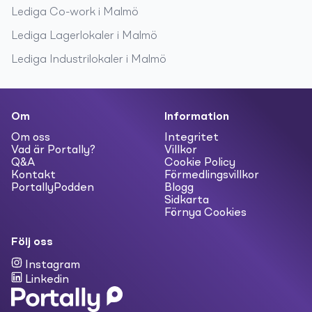
Lediga
Co-work
i
Malmö
Lediga
Lagerlokaler
i
Malmö
Lediga
Industrilokaler
i
Malmö
Om
Information
Om oss
Integritet
Vad är Portally?
Villkor
Q&A
Cookie Policy
Kontakt
Förmedlingsvillkor
PortallyPodden
Blogg
Sidkarta
Förnya Cookies
Följ oss
Instagram
Linkedin