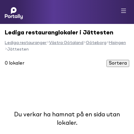
Lediga restauranglokaler i Jättesten
Lediga restauranger
Västra Götaland
Göteborg
Hisingen
Jättesten
0
lokaler
Sortera
Du verkar ha hamnat på en sida utan
lokaler.