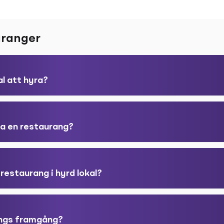
uranger
al att hyra?
iva en restaurang?
 restaurang i hyrd lokal?
angs framgång?