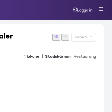
Logga in
aler
Sortera
1
lokaler
|
Stadskärnan
·
Restaurang