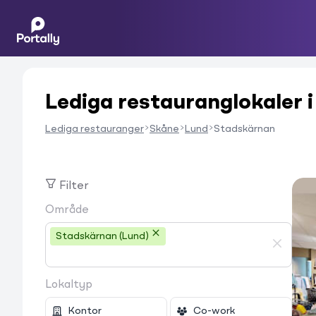
Lediga restauranglokaler i
Lediga restauranger
Skåne
Lund
Stadskärnan
Filter
Område
Stadskärnan (Lund)
Lokaltyp
Kontor
Co-work