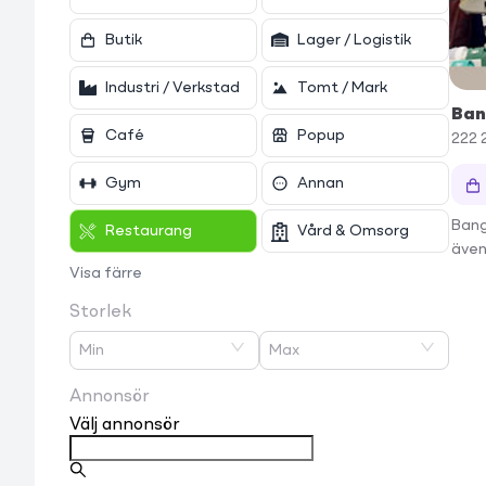
Butik
Lager / Logistik
Industri / Verkstad
Tomt / Mark
Ban
Café
Popup
222 
Gym
Annan
Bang
Restaurang
Vård & Omsorg
även 
Visa färre
Storlek
Min
Max
Annonsör
Välj annonsör