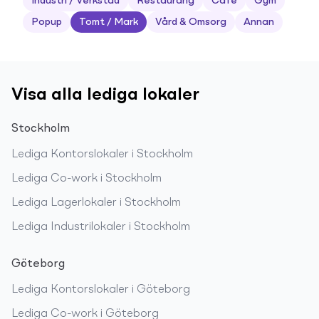
Industri / Verkstad
Restaurang
Café
Gym
Popup
Tomt / Mark
Vård & Omsorg
Annan
Visa alla lediga lokaler
Stockholm
Lediga
Kontorslokaler
i
Stockholm
Lediga
Co-work
i
Stockholm
Lediga
Lagerlokaler
i
Stockholm
Lediga
Industrilokaler
i
Stockholm
Göteborg
Lediga
Kontorslokaler
i
Göteborg
Lediga
Co-work
i
Göteborg