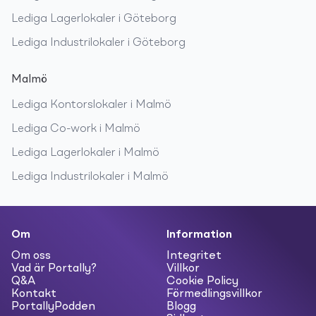
Lediga
Lagerlokaler
i
Göteborg
Lediga
Industrilokaler
i
Göteborg
Malmö
Lediga
Kontorslokaler
i
Malmö
Lediga
Co-work
i
Malmö
Lediga
Lagerlokaler
i
Malmö
Lediga
Industrilokaler
i
Malmö
Om
Information
Om oss
Integritet
Vad är Portally?
Villkor
Q&A
Cookie Policy
Kontakt
Förmedlingsvillkor
PortallyPodden
Blogg