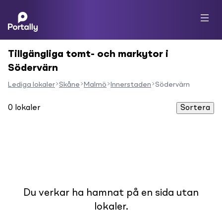
Tillgängliga tomt- och markytor i
Södervärn
Lediga lokaler
Skåne
Malmö
Innerstaden
Södervärn
0
lokaler
Sortera
Du verkar ha hamnat på en sida utan
lokaler.