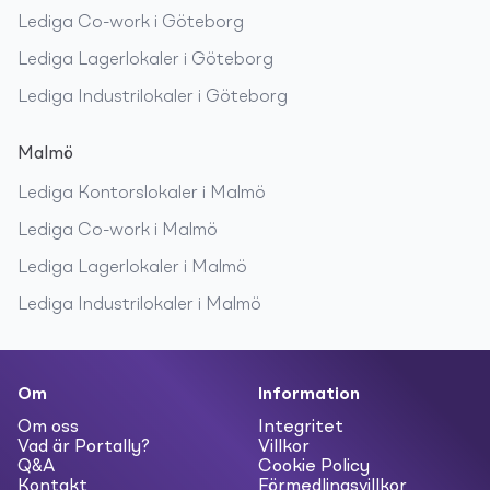
Lediga
Co-work
i
Göteborg
Lediga
Lagerlokaler
i
Göteborg
Lediga
Industrilokaler
i
Göteborg
Malmö
Lediga
Kontorslokaler
i
Malmö
Lediga
Co-work
i
Malmö
Lediga
Lagerlokaler
i
Malmö
Lediga
Industrilokaler
i
Malmö
Om
Information
Om oss
Integritet
Vad är Portally?
Villkor
Q&A
Cookie Policy
Kontakt
Förmedlingsvillkor