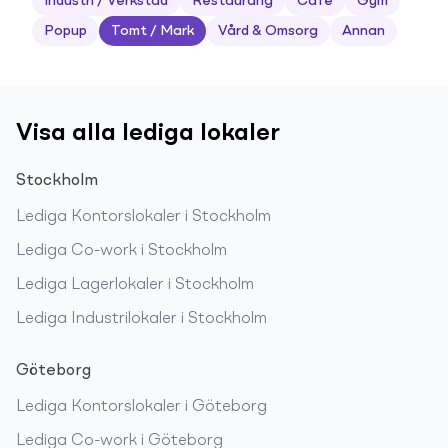
Industri / Verkstad
Restaurang
Café
Gym
Popup
Tomt / Mark
Vård & Omsorg
Annan
Visa alla lediga lokaler
Stockholm
Lediga
Kontorslokaler
i
Stockholm
Lediga
Co-work
i
Stockholm
Lediga
Lagerlokaler
i
Stockholm
Lediga
Industrilokaler
i
Stockholm
Göteborg
Lediga
Kontorslokaler
i
Göteborg
Lediga
Co-work
i
Göteborg