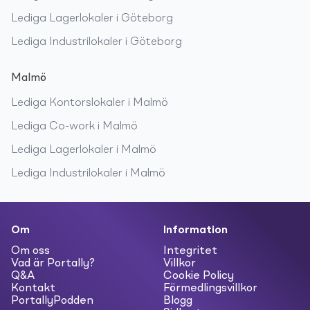
Lediga
Lagerlokaler
i
Göteborg
Lediga
Industrilokaler
i
Göteborg
Malmö
Lediga
Kontorslokaler
i
Malmö
Lediga
Co-work
i
Malmö
Lediga
Lagerlokaler
i
Malmö
Lediga
Industrilokaler
i
Malmö
Om
Information
Om oss
Integritet
Vad är Portally?
Villkor
Q&A
Cookie Policy
Kontakt
Förmedlingsvillkor
PortallyPodden
Blogg