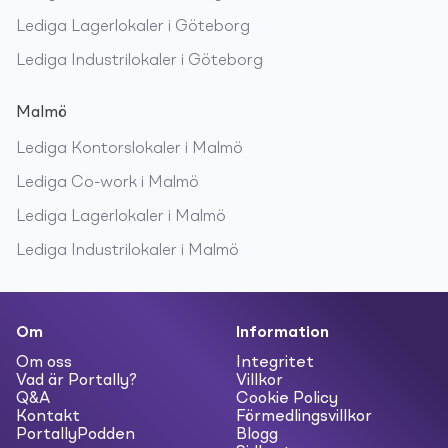
Lediga
Lagerlokaler
i
Göteborg
Lediga
Industrilokaler
i
Göteborg
Malmö
Lediga
Kontorslokaler
i
Malmö
Lediga
Co-work
i
Malmö
Lediga
Lagerlokaler
i
Malmö
Lediga
Industrilokaler
i
Malmö
Om
Information
Om oss
Integritet
Vad är Portally?
Villkor
Q&A
Cookie Policy
Kontakt
Förmedlingsvillkor
PortallyPodden
Blogg