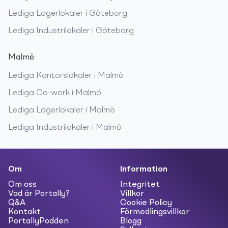
Lediga
Lagerlokaler
i
Göteborg
Lediga
Industrilokaler
i
Göteborg
Malmö
Lediga
Kontorslokaler
i
Malmö
Lediga
Co-work
i
Malmö
Lediga
Lagerlokaler
i
Malmö
Lediga
Industrilokaler
i
Malmö
Om
Information
Om oss
Integritet
Vad är Portally?
Villkor
Q&A
Cookie Policy
Kontakt
Förmedlingsvillkor
PortallyPodden
Blogg