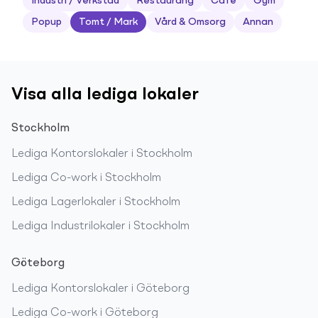
Industri / Verkstad
Restaurang
Café
Gym
Popup
Tomt / Mark
Vård & Omsorg
Annan
Visa alla lediga lokaler
Stockholm
Lediga
Kontorslokaler
i
Stockholm
Lediga
Co-work
i
Stockholm
Lediga
Lagerlokaler
i
Stockholm
Lediga
Industrilokaler
i
Stockholm
Göteborg
Lediga
Kontorslokaler
i
Göteborg
Lediga
Co-work
i
Göteborg