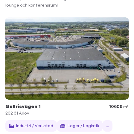
lounge och konferensrum!
Gullrisvägen 1
10606 m²
232 61
Arlöv
Industri / Verkstad
Lager / Logistik
...