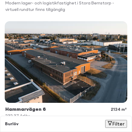
Modern lager- och logistikfastighet i Stora Bernstorp -
virtuell rundtur finns tillgänglig
Hammarvägen 6
2134 m²
232 37
Arlöv
Burlöv
Filter
Industri / Verkstad
Lager / Logistik