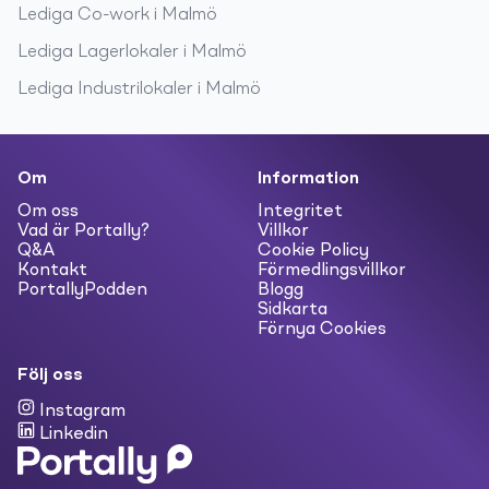
Lediga
Co-work
i
Malmö
Lediga
Lagerlokaler
i
Malmö
Lediga
Industrilokaler
i
Malmö
Om
Information
Om oss
Integritet
Vad är Portally?
Villkor
Q&A
Cookie Policy
Kontakt
Förmedlingsvillkor
PortallyPodden
Blogg
Sidkarta
Förnya Cookies
Följ oss
Instagram
Linkedin