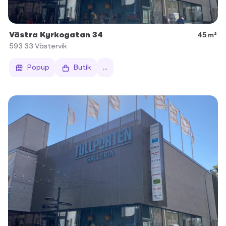
Västra Kyrkogatan 34
45 m²
593 33
Västervik
Popup
Butik
...