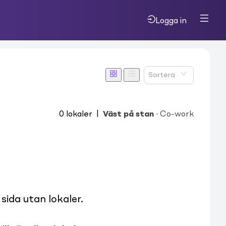
Logga in
Sortera
0
lokaler
|
Väst på stan
·
Co-work
ida utan lokaler.