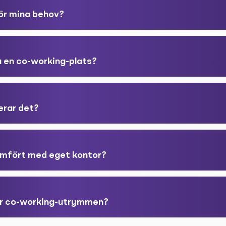
för mina behov?
a en co-working-plats?
erar det?
jämfört med eget kontor?
er co-working-utrymmen?