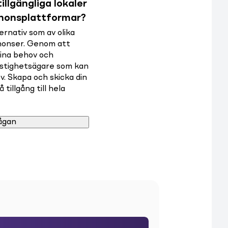
illgängliga lokaler
nnonsplattformar?
rnativ som av olika
nnonser. Genom att
dina behov och
astighetsägare som kan
v. Skapa och skicka din
tillgång till hela
ågan