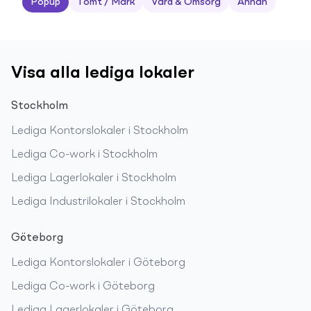
Popup
Tomt / Mark
Vård & Omsorg
Annan
Visa alla lediga lokaler
Stockholm
Lediga
Kontorslokaler
i
Stockholm
Lediga
Co-work
i
Stockholm
Lediga
Lagerlokaler
i
Stockholm
Lediga
Industrilokaler
i
Stockholm
Göteborg
Lediga
Kontorslokaler
i
Göteborg
Lediga
Co-work
i
Göteborg
Lediga
Lagerlokaler
i
Göteborg