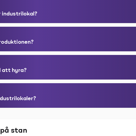
 industrilokal?
produktionen?
l att hyra?
dustrilokaler?
 på stan