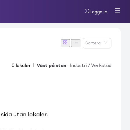
Logga in
Sortera
0
lokaler
|
Väst på stan
·
Industri / Verkstad
ida utan lokaler.