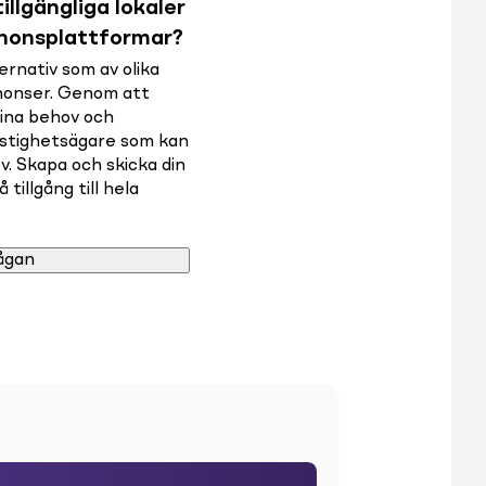
illgängliga lokaler
nnonsplattformar?
rnativ som av olika
nnonser. Genom att
dina behov och
astighetsägare som kan
v. Skapa och skicka din
tillgång till hela
ågan