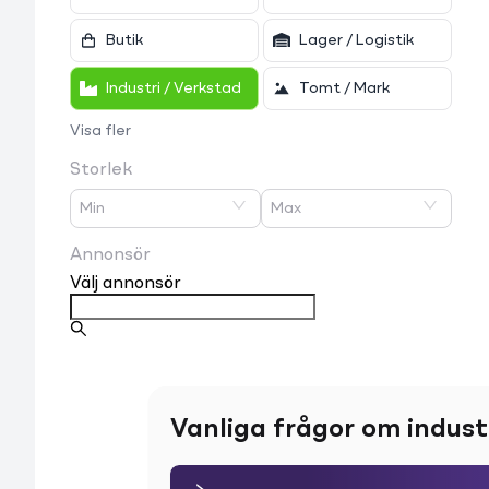
Butik
Lager / Logistik
Industri / Verkstad
Tomt / Mark
Visa fler
Storlek
Min
Max
Annonsör
Välj annonsör
Vanliga frågor om indust