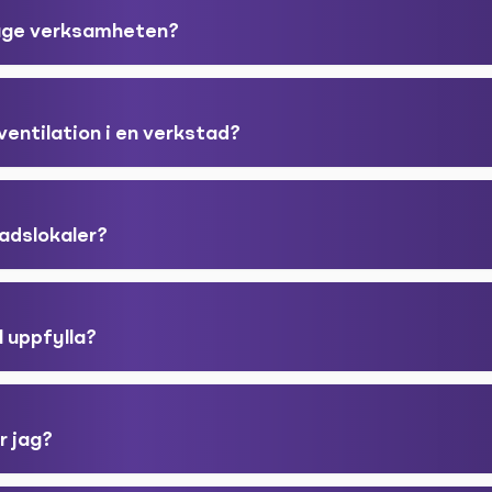
läge verksamheten?
ventilation i en verkstad?
adslokaler?
l uppfylla?
r jag?