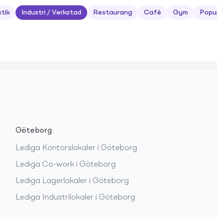
stik
Industri / Verkstad
Restaurang
Café
Gym
Popu
Göteborg
Lediga
Kontorslokaler
i
Göteborg
Lediga
Co-work
i
Göteborg
Lediga
Lagerlokaler
i
Göteborg
Lediga
Industrilokaler
i
Göteborg