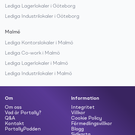
Lediga
Lagerlokaler
i
Göteborg
Lediga
Industrilokaler
i
Göteborg
Malmö
Lediga
Kontorslokaler
i
Malmö
Lediga
Co-work
i
Malmö
Lediga
Lagerlokaler
i
Malmö
Lediga
Industrilokaler
i
Malmö
Om
Information
Om oss
Integritet
Vad är Portally?
Villkor
Q&A
Cookie Policy
Kontakt
Förmedlingsvillkor
PortallyPodden
Blogg
Sidkarta