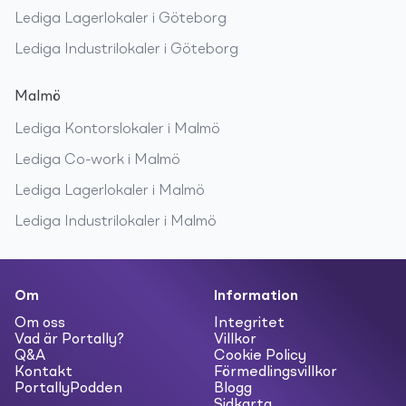
Lediga
Lagerlokaler
i
Göteborg
Lediga
Industrilokaler
i
Göteborg
Malmö
Lediga
Kontorslokaler
i
Malmö
Lediga
Co-work
i
Malmö
Lediga
Lagerlokaler
i
Malmö
Lediga
Industrilokaler
i
Malmö
Om
Information
Om oss
Integritet
Vad är Portally?
Villkor
Q&A
Cookie Policy
Kontakt
Förmedlingsvillkor
PortallyPodden
Blogg
Sidkarta