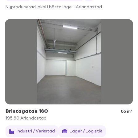
Nyproducerad lokal i bästa läge – Arlandastad
Bristagatan 16C
65 m²
195 60
Arlandastad
Industri / Verkstad
Lager / Logistik