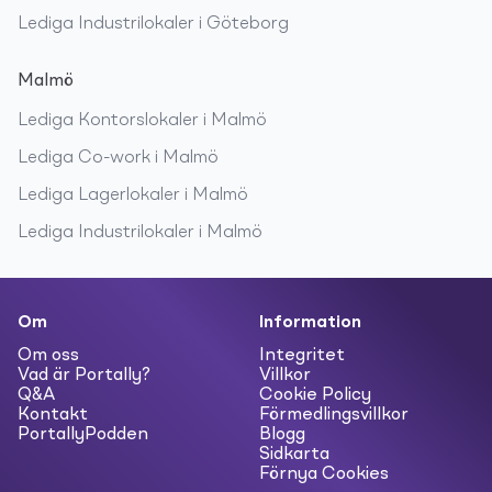
Lediga
Industrilokaler
i
Göteborg
Malmö
Lediga
Kontorslokaler
i
Malmö
Lediga
Co-work
i
Malmö
Lediga
Lagerlokaler
i
Malmö
Lediga
Industrilokaler
i
Malmö
Om
Information
Om oss
Integritet
Vad är Portally?
Villkor
Q&A
Cookie Policy
Kontakt
Förmedlingsvillkor
PortallyPodden
Blogg
Sidkarta
Förnya Cookies