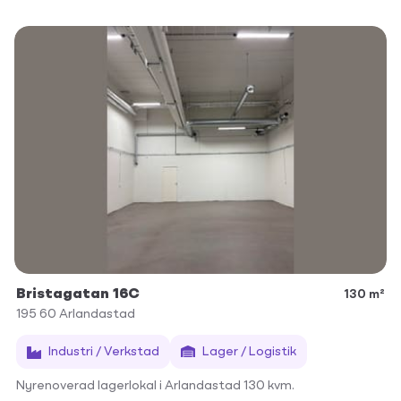
Bristagatan 16C
130 m²
195 60
Arlandastad
Industri / Verkstad
Lager / Logistik
Nyrenoverad lagerlokal i Arlandastad 130 kvm.