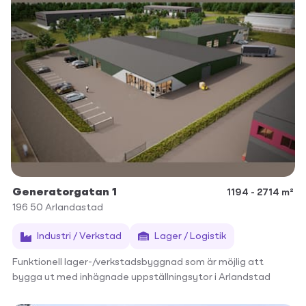
Generatorgatan 1
1194 - 2714 m²
196 50
Arlandastad
Industri / Verkstad
Lager / Logistik
Funktionell lager-/verkstadsbyggnad som är möjlig att
bygga ut med inhägnade uppställningsytor i Arlandstad