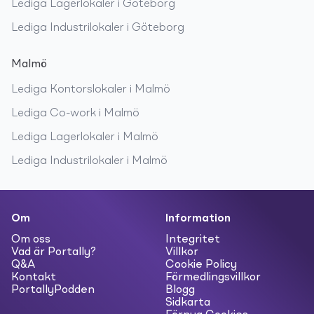
Lediga
Lagerlokaler
i
Göteborg
Lediga
Industrilokaler
i
Göteborg
Malmö
Lediga
Kontorslokaler
i
Malmö
Lediga
Co-work
i
Malmö
Lediga
Lagerlokaler
i
Malmö
Lediga
Industrilokaler
i
Malmö
Om
Information
Om oss
Integritet
Vad är Portally?
Villkor
Q&A
Cookie Policy
Kontakt
Förmedlingsvillkor
PortallyPodden
Blogg
Sidkarta