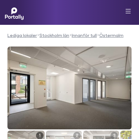
Lediga lokaler
Stockholm län
Innanför tull
Östermalm
1
2
3