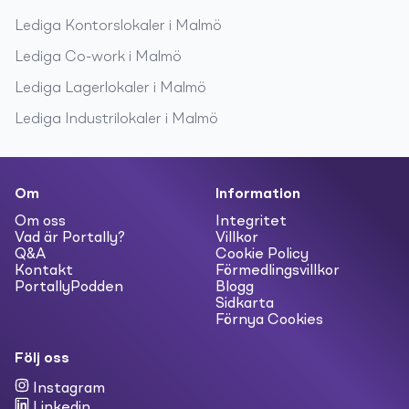
Lediga
Kontorslokaler
i
Malmö
Lediga
Co-work
i
Malmö
Lediga
Lagerlokaler
i
Malmö
Lediga
Industrilokaler
i
Malmö
Om
Information
Om oss
Integritet
Vad är Portally?
Villkor
Q&A
Cookie Policy
Kontakt
Förmedlingsvillkor
PortallyPodden
Blogg
Sidkarta
Förnya Cookies
Följ oss
Instagram
Linkedin