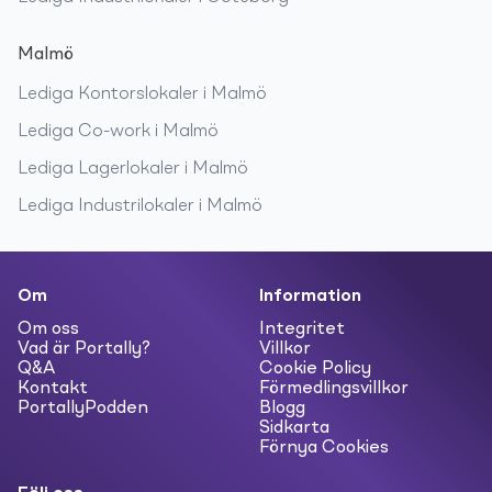
Malmö
Lediga
Kontorslokaler
i
Malmö
Lediga
Co-work
i
Malmö
Lediga
Lagerlokaler
i
Malmö
Lediga
Industrilokaler
i
Malmö
Om
Information
Om oss
Integritet
Vad är Portally?
Villkor
Q&A
Cookie Policy
Kontakt
Förmedlingsvillkor
PortallyPodden
Blogg
Sidkarta
Förnya Cookies