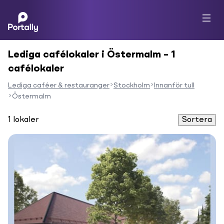
Lediga cafélokaler i Östermalm – 1
cafélokaler
Lediga caféer & restauranger
Stockholm
Innanför tull
Östermalm
1
lokaler
Sortera