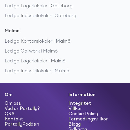
Lediga
Lagerlokaler
i
Göteborg
Lediga
Industrilokaler
i
Göteborg
Malmö
Lediga
Kontorslokaler
i
Malmö
Lediga
Co-work
i
Malmö
Lediga
Lagerlokaler
i
Malmö
Lediga
Industrilokaler
i
Malmö
Om
Information
Om oss
Integritet
Vad är Portally?
Villkor
Q&A
Cookie Policy
Kontakt
Förmedlingsvillkor
PortallyPodden
Blogg
Sidkarta