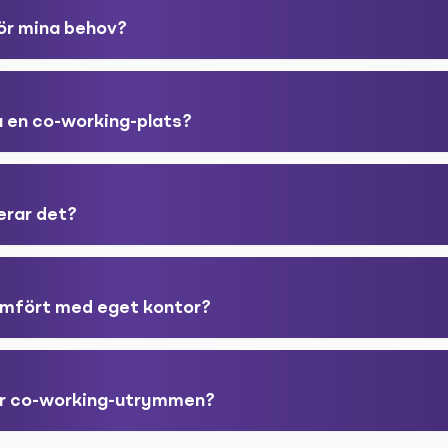
för mina behov?
a en co-working-plats?
erar det?
jämfört med eget kontor?
er co-working-utrymmen?