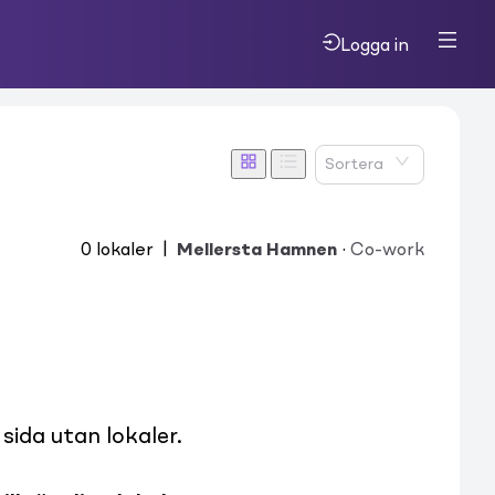
Logga in
Sortera
0
lokaler
|
Mellersta Hamnen
·
Co-work
ida utan lokaler.