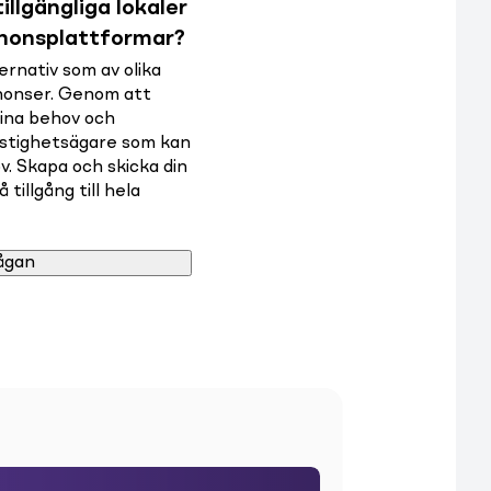
illgängliga lokaler
nnonsplattformar?
rnativ som av olika
nnonser. Genom att
dina behov och
astighetsägare som kan
v. Skapa och skicka din
tillgång till hela
ågan