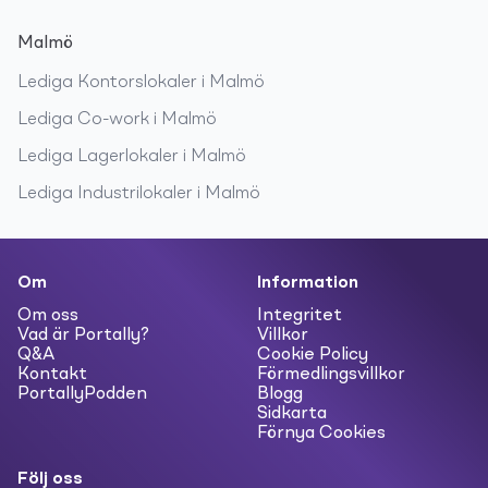
Malmö
Lediga
Kontorslokaler
i
Malmö
Lediga
Co-work
i
Malmö
Lediga
Lagerlokaler
i
Malmö
Lediga
Industrilokaler
i
Malmö
Om
Information
Om oss
Integritet
Vad är Portally?
Villkor
Q&A
Cookie Policy
Kontakt
Förmedlingsvillkor
PortallyPodden
Blogg
Sidkarta
Förnya Cookies
Följ oss