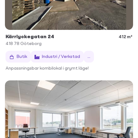
Kärrlyckegatan 24
412 m²
418 78
Göteborg
Butik
Industri / Verkstad
...
Anpassningsbar kombilokal i grymt läge!