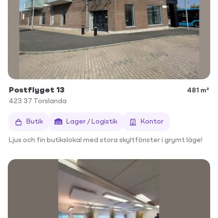
Postflyget 13
481 m²
423 37
Torslanda
Butik
Lager / Logistik
Kontor
Ljus och fin butikslokal med stora skyltfönster i grymt läge!