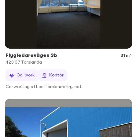
Flygledarevägen 3b
31 m²
423 37
Torslanda
Co-work
Kontor
Co-working office Torslanda krysset