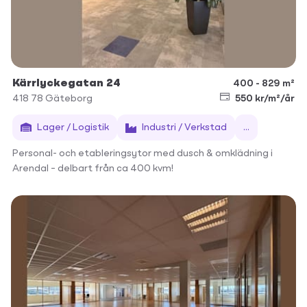
Kärrlyckegatan 24
400 - 829 m²
418 78
Gäteborg
550 kr/m²/år
Lager / Logistik
Industri / Verkstad
...
Personal- och etableringsytor med dusch & omklädning i
Arendal – delbart från ca 400 kvm!