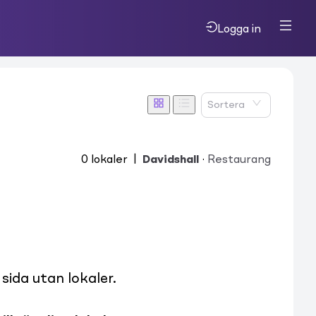
Logga in
Sortera
0
lokaler
|
Davidshall
·
Restaurang
ida utan lokaler.