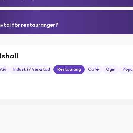
avtal för restauranger?
dshall
stik
Industri / Verkstad
Restaurang
Café
Gym
Popu