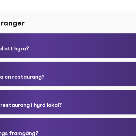
uranger
al att hyra?
iva en restaurang?
 restaurang i hyrd lokal?
angs framgång?