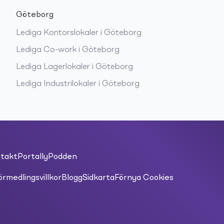
Göteborg
Lediga
Kontorslokaler
i
Göteborg
Lediga
Co-work
i
Göteborg
Lediga
Lagerlokaler
i
Göteborg
Lediga
Industrilokaler
i
Göteborg
takt
PortallyPodden
örmedlingsvillkor
Blogg
Sidkarta
Förnya Cookies