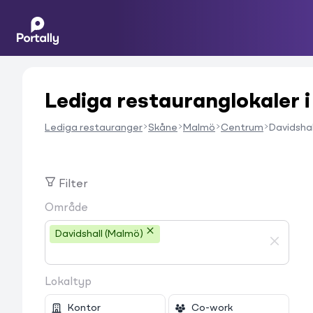
Lediga restauranglokaler i
Lediga restauranger
Skåne
Malmö
Centrum
Davidshal
Filter
Område
Davidshall (Malmö)
Lokaltyp
Kontor
Co-work