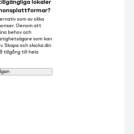
illgängliga lokaler
nnonsplattformar?
rnativ som av olika
nnonser. Genom att
dina behov och
astighetsägare som kan
v. Skapa och skicka din
tillgång till hela
ågan