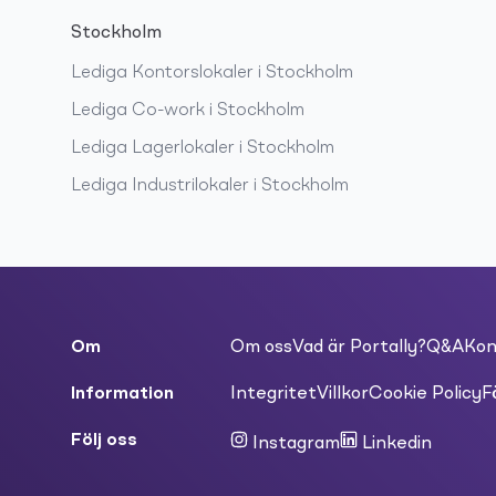
Stockholm
Lediga
Kontorslokaler
i
Stockholm
Lediga
Co-work
i
Stockholm
Lediga
Lagerlokaler
i
Stockholm
Lediga
Industrilokaler
i
Stockholm
Om
Om oss
Vad är Portally?
Q&A
Kon
Information
Integritet
Villkor
Cookie Policy
F
Följ oss
Instagram
Linkedin