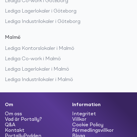
Lediga
Co-work
i
Göteborg
Lediga
Lagerlokaler
i
Göteborg
Lediga
Industrilokaler
i
Göteborg
Malmö
Lediga
Kontorslokaler
i
Malmö
Lediga
Co-work
i
Malmö
Lediga
Lagerlokaler
i
Malmö
Lediga
Industrilokaler
i
Malmö
Om
Information
Om oss
Integritet
Vad är Portally?
Villkor
Q&A
Cookie Policy
Kontakt
Förmedlingsvillkor
PortallyPodden
Blogg