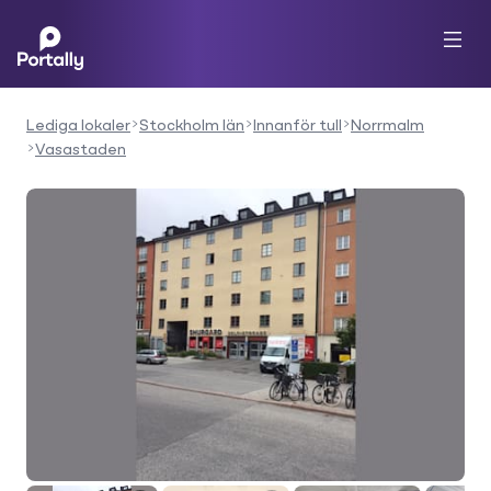
Lediga lokaler
Stockholm län
Innanför tull
Norrmalm
Vasastaden