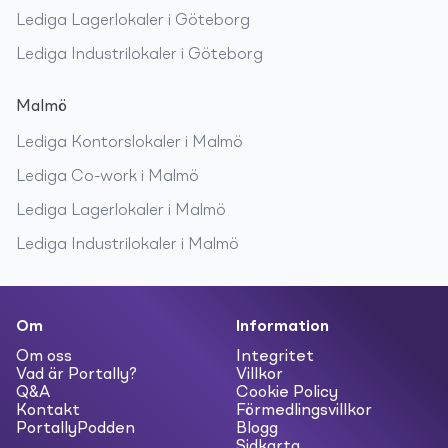
Lediga
Lagerlokaler
i
Göteborg
Lediga
Industrilokaler
i
Göteborg
Malmö
Lediga
Kontorslokaler
i
Malmö
Lediga
Co-work
i
Malmö
Lediga
Lagerlokaler
i
Malmö
Lediga
Industrilokaler
i
Malmö
Om
Information
Om oss
Integritet
Vad är Portally?
Villkor
Q&A
Cookie Policy
Kontakt
Förmedlingsvillkor
PortallyPodden
Blogg
Sidkarta