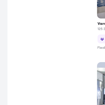
Var
125 
Flex