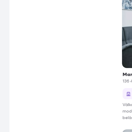
Mar
136 
Välk
mode
belä