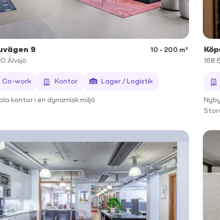
uvägen 9
Köp
10 - 200 m²
30
Älvsjö
168 
Co-work
Kontor
Lager / Logistik
ibla kontor i en dynamisk miljö
Nyby
Stora