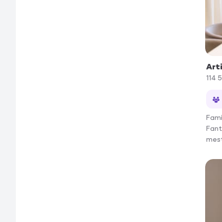
Art
114 5
Fami
Fant
mest