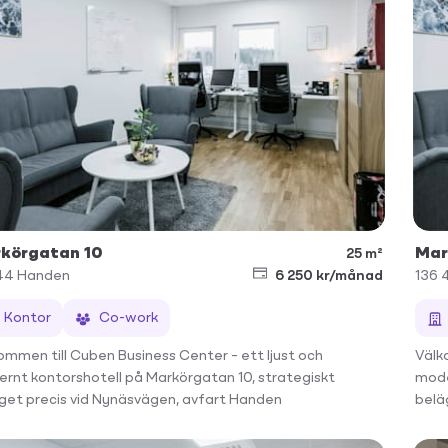
körgatan 10
Mar
25 m²
44
Handen
6 250 kr/månad
136 
Kontor
Co-work
ommen till Cuben Business Center – ett ljust och
Välk
rnt kontorshotell på Markörgatan 10, strategiskt
mode
get precis vid Nynäsvägen, avfart Handen
belä