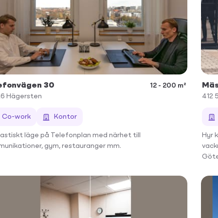
efonvägen 30
Mäs
12 - 200 m²
26
Hägersten
412 
Co-work
Kontor
astiskt läge på Telefonplan med närhet till
Hyr 
unikationer, gym, restauranger mm.
vack
Göte