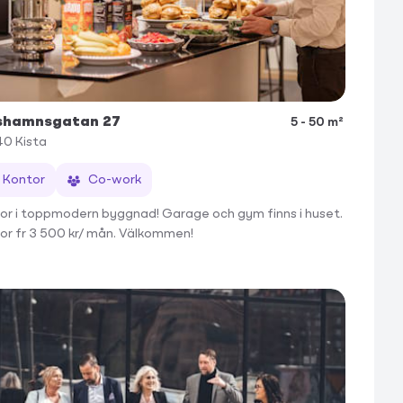
shamnsgatan 27
5 - 50 m²
40
Kista
Kontor
Co-work
or i toppmodern byggnad! Garage och gym finns i huset.
or fr 3 500 kr/ mån. Välkommen!