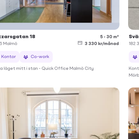
tzarsgatan 18
Svä
5 - 30 m²
36
Malmö
3 330 kr/månad
182 
Kontor
Co-work
a läget mitt i stan - Quick Office Malmö City
Kont
Mörb