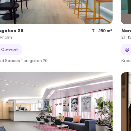
sgatan 26
Nor
7 - 250 m²
ckholm
211 1
Co-work
ed Spaces Torsgatan 26
Krea