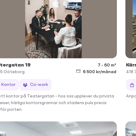
tergatan 19
Kär
7 - 60 m²
35
Göteborg
6 500 kr/månad
418 
Kontor
Co-work
ett kontor på Teatergatan – hos oss upplever du privata
Anpa
asser, härliga kontorsgrannar och stadens puls precis
för porten.