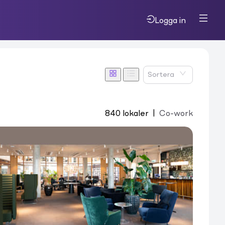
Logga in
Sortera
840
lokaler
|
Co-work