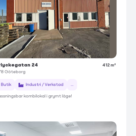
rlyckegatan 24
412 m²
78
Göteborg
Butik
Industri / Verkstad
...
ssningsbar kombilokal i grymt läge!