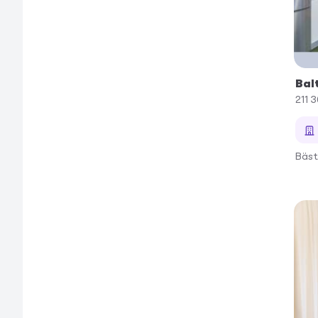
Bal
211 
Bäst