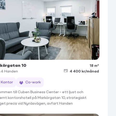
körgatan 10
18 m²
44
Handen
4 400 kr/månad
Kontor
Co-work
ommen till Cuben Business Center – ett ljust och
rnt kontorshotell på Markörgatan 10, strategiskt
get precis vid Nynäsvägen, avfart Handen