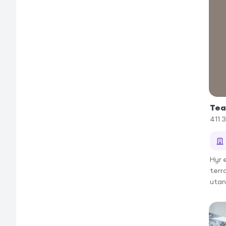
Tea
411 
Hyr 
terr
utan