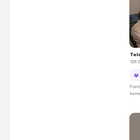
Tel
126 
Fant
komm