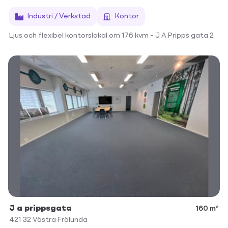
Industri / Verkstad
Kontor
Ljus och flexibel kontorslokal om 176 kvm – J A Pripps gata 2
J a prippsgata
160 m²
421 32
Västra Frölunda