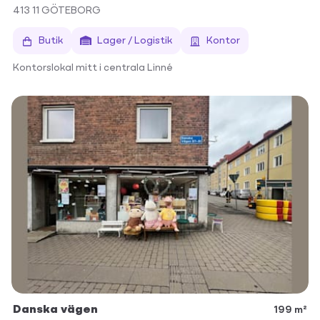
413 11
GÖTEBORG
Butik
Lager / Logistik
Kontor
Kontorslokal mitt i centrala Linné
Danska vägen
199 m²