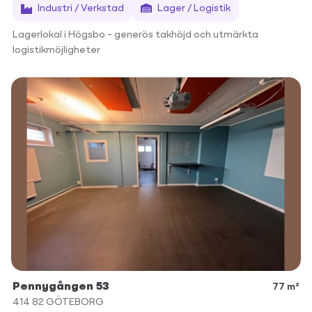
Industri / Verkstad
Lager / Logistik
Lagerlokal i Högsbo – generös takhöjd och utmärkta
logistikmöjligheter
Pennygången 53
77 m²
414 82
GÖTEBORG