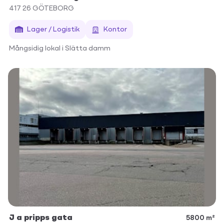
417 26
GÖTEBORG
Lager / Logistik
Kontor
Mångsidig lokal i Slätta damm
J a pripps gata
5800 m²