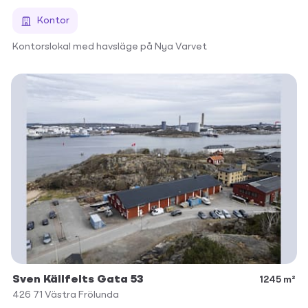
Kontor
Kontorslokal med havsläge på Nya Varvet
Sven Källfelts Gata 53
1245 m²
426 71
Västra Frölunda