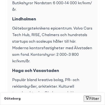
Butikshyror Nordstan: 6 000–14 000 kr/kvm/
år.
Lindholmen
Göteborgsteknikens epicentrum. Volvo Cars 
Tech Hub, RISE, Chalmers och hundratals 
startups och scaleups håller till här. 
Moderna kontorsfastigheter med Älvstaden 
som fond. Kontorshyror: 2 000–3 800 
kr/kvm/år.
Haga och Vasastaden
Populär bland kreativa bolag, PR- och 
reklambyråer, arkitekter. Kulturell 
tyngdpunkt, nära Chalmers och Haga-
Göteborg
Filter
kyrkans pittoreska miljö. Hög efterfrågan på 