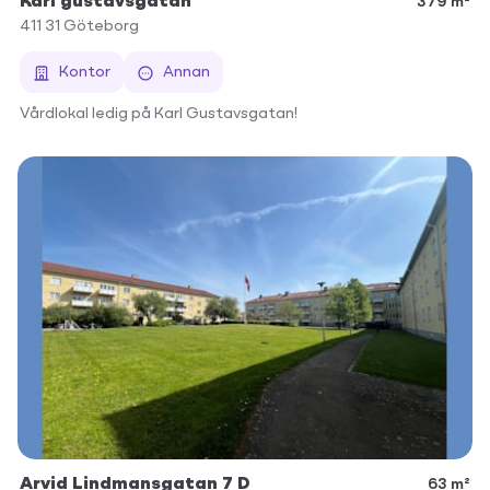
Karl gustavsgatan
379 m²
411 31
Göteborg
Kontor
Annan
Vårdlokal ledig på Karl Gustavsgatan!
Arvid Lindmansgatan 7 D
63 m²