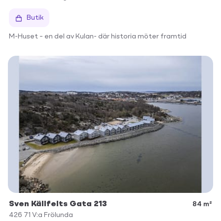
Butik
M-Huset – en del av Kulan- där historia möter framtid
Sven Källfelts Gata 213
84 m²
426 71
V:a Frölunda