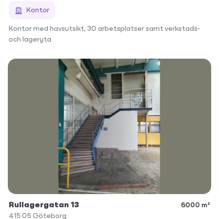
Kontor
Kontor med havsutsikt, 30 arbetsplatser samt verkstads-
och lageryta
Rullagergatan 13
6000 m²
415 05
Göteborg