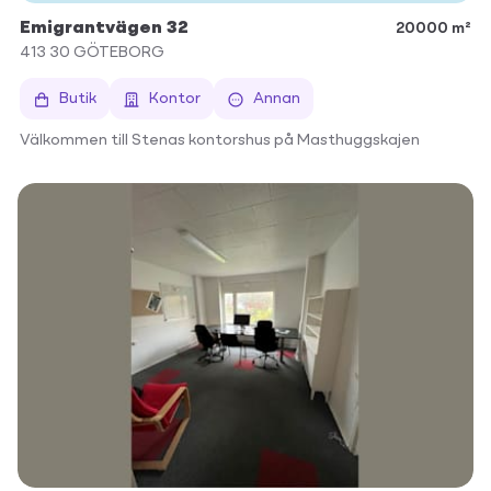
Emigrantvägen 32
20000 m²
413 30
GÖTEBORG
Butik
Kontor
Annan
Välkommen till Stenas kontorshus på Masthuggskajen