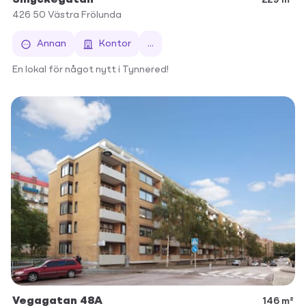
426 50
Västra Frölunda
Annan
Kontor
...
En lokal för något nytt i Tynnered!
Vegagatan 48A
146 m²