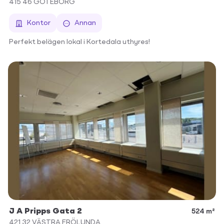
415 46
GÖTEBORG
Kontor
Annan
Perfekt belägen lokal i Kortedala uthyres!
J A Pripps Gata 2
524 m²
421 32
VÄSTRA FRÖLUNDA