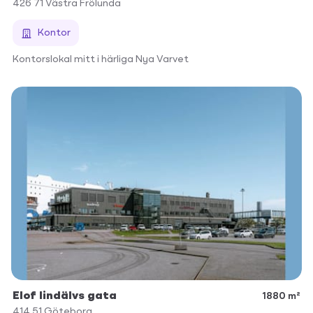
426 71
Västra Frölunda
Kontor
Kontorslokal mitt i härliga Nya Varvet
Elof lindälvs gata
1880 m²
414 51
Göteborg