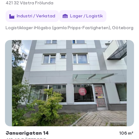
421 32
Västra Frölunda
Industri / Verkstad
Lager / Logistik
Logistiklager iHögsbo (gamla Pripps-Fastigheten), Göteborg
Januarigatan 14
106 m²