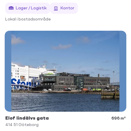
Lager / Logistik
Kontor
Lokal i bostadsområde
Elof lindälvs gata
696 m²
414 51
Göteborg