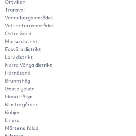
Ortviken
Transval
Vannebergaområdet
Vattentornsområdet
Östra Sand
Marka distrikt
Edsvära distrikt
Larv distrikt
Norra Vånga distrikt
Härnösand
Brunnshög
Gastelyckan
Ideon Pålsjö
Klostergården
Kobjer
Linero
Mårtens fälad