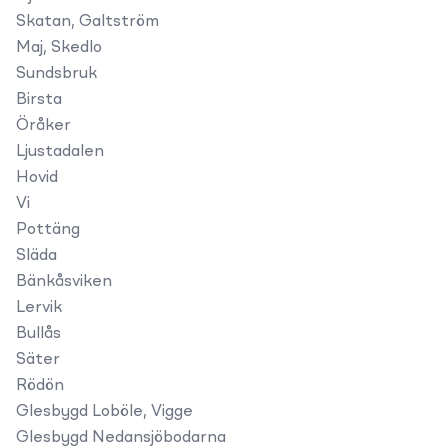
Skatan, Galtström
Maj, Skedlo
Sundsbruk
Birsta
Öråker
Ljustadalen
Hovid
Vi
Pottäng
Släda
Bänkåsviken
Lervik
Bullås
Säter
Rödön
Glesbygd Loböle, Vigge
Glesbygd Nedansjöbodarna