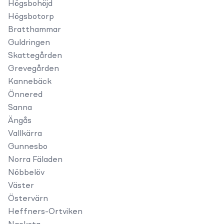
Högsbohöjd
Högsbotorp
Bratthammar
Guldringen
Skattegården
Grevegården
Kannebäck
Önnered
Sanna
Ängås
Vallkärra
Gunnesbo
Norra Fäladen
Nöbbelöv
Väster
Östervärn
Heffners-Ortviken