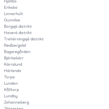
Hjällbo
Eriksbo
Linnarhult
Gunnilse
Borgsjö distrikt
Haverö distrikt
Trehörningsjö distrikt
Redbergslid
Bagaregården
Björkekärr
Kärralund
Härlanda
Torpa
Lunden
Kålltorp
Lundby
Johanneberg