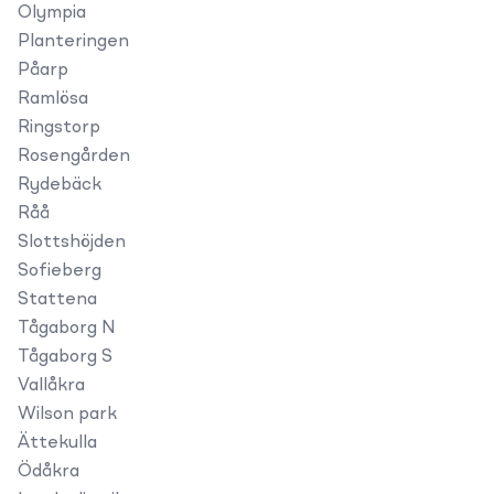
Olympia
Planteringen
Påarp
Ramlösa
Ringstorp
Rosengården
Rydebäck
Råå
Slottshöjden
Sofieberg
Stattena
Tågaborg N
Tågaborg S
Vallåkra
Wilson park
Ättekulla
Ödåkra