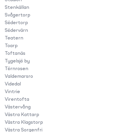
Stadion
Stenkällan
Svågertorp
Södertorp
Södervärn
Teatern
Toarp
Toftanäs
Tygelsjö by
Törnrosen
Valdemarsro
Videdal
Vintrie
Virentofta
Västervång
Västra Kattarp
Västra Klagstorp
Västra Sorgenfri