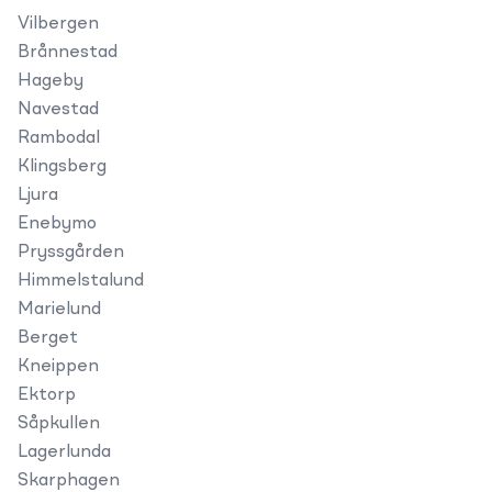
Vilbergen
Brånnestad
Hageby
Navestad
Rambodal
Klingsberg
Ljura
Enebymo
Pryssgården
Himmelstalund
Marielund
Berget
Kneippen
Ektorp
Såpkullen
Lagerlunda
Skarphagen