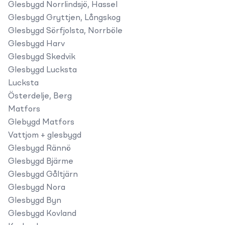
Glesbygd Norrlindsjö, Hassel
Glesbygd Gryttjen, Långskog
Glesbygd Sörfjolsta, Norrböle
Glesbygd Harv
Glesbygd Skedvik
Glesbygd Lucksta
Lucksta
Österdelje, Berg
Matfors
Glebygd Matfors
Vattjom + glesbygd
Glesbygd Rännö
Glesbygd Bjärme
Glesbygd Gåltjärn
Glesbygd Nora
Glesbygd Byn
Glesbygd Kovland