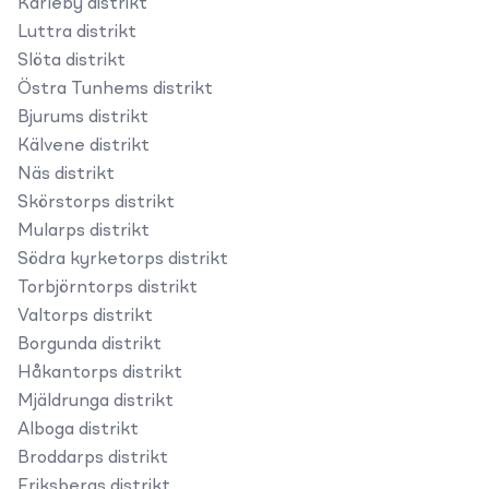
Karleby distrikt
Luttra distrikt
Slöta distrikt
Östra Tunhems distrikt
Bjurums distrikt
Kälvene distrikt
Näs distrikt
Skörstorps distrikt
Mularps distrikt
Södra kyrketorps distrikt
Torbjörntorps distrikt
Valtorps distrikt
Borgunda distrikt
Håkantorps distrikt
Mjäldrunga distrikt
Alboga distrikt
Broddarps distrikt
Eriksbergs distrikt