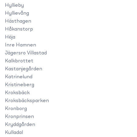
Hyllieby
Hyllievång
Hästhagen
Håkanstorp
Höja
Inre Hamnen
Jägersro Villastad
Kalkbrottet
Kastanjegården
Katrinelund
Kristineberg
Kroksbäck
Kroksbäcksparken
Kronborg
Kronprinsen
Kryddgården
Kulladal