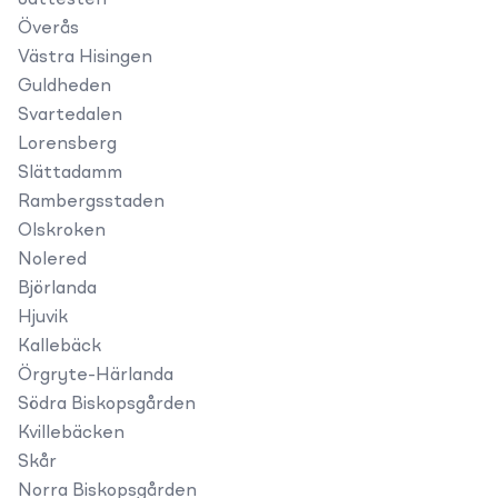
Jättesten
Överås
Västra Hisingen
Guldheden
Svartedalen
Lorensberg
Slättadamm
Rambergsstaden
Olskroken
Nolered
Björlanda
Hjuvik
Kallebäck
Örgryte-Härlanda
Södra Biskopsgården
Kvillebäcken
Skår
Norra Biskopsgården