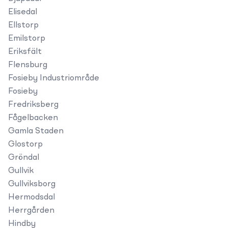
Elisedal
Ellstorp
Emilstorp
Eriksfält
Flensburg
Fosieby Industriområde
Fosieby
Fredriksberg
Fågelbacken
Gamla Staden
Glostorp
Gröndal
Gullvik
Gullviksborg
Hermodsdal
Herrgården
Hindby