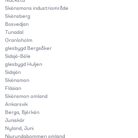
Nacksta
Skönsmons industriområde
Skönsberg
Bosvedjan
Tunadal
Granloholm
glesbygd Bergsåker
Sidsjö-Böle
glesbygd Huljen
Sidsjön
Skönsmon
Fläsian
Skönsmon omland
Ankarsvik
Berga, Björkön
Juniskär
Nyland, Juni
Njurundabommen omland