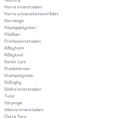
Nilstorp
Norra innerstaden
Norra universitetsområdet
Norränga
Papegojelyckan
Pilsåker
Professorsstaden
Råbyholm
Råbylund
Sankt Lars
Stadskärnan
Stampelyckan
Stångby
Södra innerstaden
Tuna
Värpinge
Västra innerstaden
Östra Torn