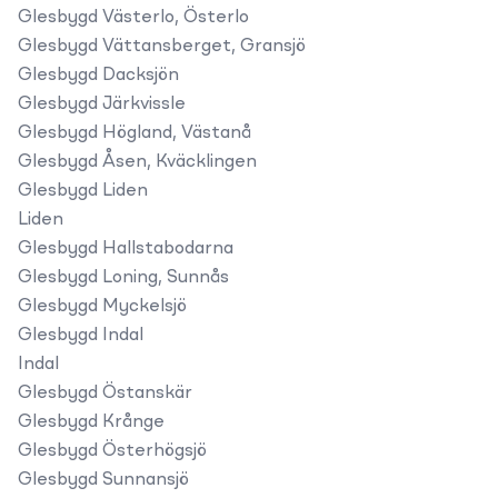
Glesbygd Västerlo, Österlo
Glesbygd Vättansberget, Gransjö
Glesbygd Dacksjön
Glesbygd Järkvissle
Glesbygd Högland, Västanå
Glesbygd Åsen, Kväcklingen
Glesbygd Liden
Liden
Glesbygd Hallstabodarna
Glesbygd Loning, Sunnås
Glesbygd Myckelsjö
Glesbygd Indal
Indal
Glesbygd Östanskär
Glesbygd Krånge
Glesbygd Österhögsjö
Glesbygd Sunnansjö