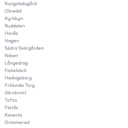
Kungsladugård
Olivedal
Kyrkbyn
Ruddalen
Hovås
Hagen
Södra Skärgården
Näset
Långedrag
Fiskebäck
Hedvigsborg
Frölunda Torg
Järnbrott
Tofta
Flatås
Kaverös
Grimmered