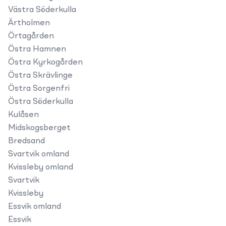
Västra Söderkulla
Ärtholmen
Örtagården
Östra Hamnen
Östra Kyrkogården
Östra Skrävlinge
Östra Sorgenfri
Östra Söderkulla
Kulåsen
Midskogsberget
Bredsand
Svartvik omland
Kvissleby omland
Svartvik
Kvissleby
Essvik omland
Essvik