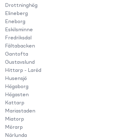
Drottninghög
Elineberg
Eneborg
Eskilsminne
Fredriksdal
Fältabacken
Gantofta
Gustavslund
Hittarp - Laröd
Husensjö
Högaborg
Högasten
Kattarp
Mariastaden
Miatorp
Mörarp
Närlunda