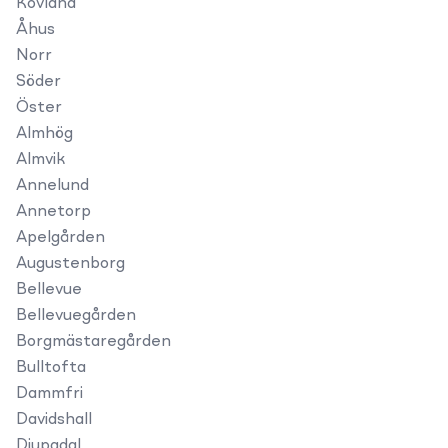
Kovland
Åhus
Norr
Söder
Öster
Almhög
Almvik
Annelund
Annetorp
Apelgården
Augustenborg
Bellevue
Bellevuegården
Borgmästaregården
Bulltofta
Dammfri
Davidshall
Djupadal