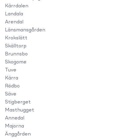
Kärrdalen
Landala
Arendal
Länsmansgården
Krokslätt
Skälltorp
Brunnsbo
Skogome
Tuve
Kärra
Rödbo
Säve
Stigberget
Masthugget
Annedal
Majorna
Änggården