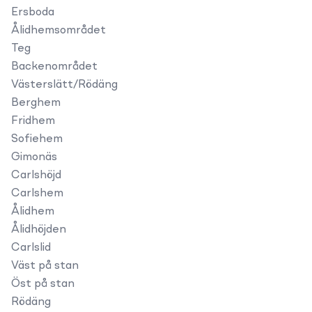
Ersboda
Ålidhemsområdet
Teg
Backenområdet
Västerslätt/Rödäng
Berghem
Fridhem
Sofiehem
Gimonäs
Carlshöjd
Carlshem
Ålidhem
Ålidhöjden
Carlslid
Väst på stan
Öst på stan
Rödäng