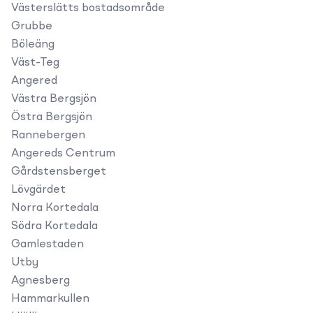
Västerslätts bostadsområde
Grubbe
Böleäng
Väst-Teg
Angered
Västra Bergsjön
Östra Bergsjön
Rannebergen
Angereds Centrum
Gårdstensberget
Lövgärdet
Norra Kortedala
Södra Kortedala
Gamlestaden
Utby
Agnesberg
Hammarkullen