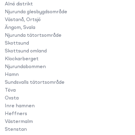
Alnö distrikt
Njurunda glesbygdsområde
Västanå, Ortsjö
Ängom, Svala
Njurunda tätortsområde
Skottsund
Skottsund omland
Klockarberget
Njurundabommen
Hamn
Sundsvalls tätortsområde
Töva
Oxsta
Inre hamnen
Heffners
Västermalm
Stenstan