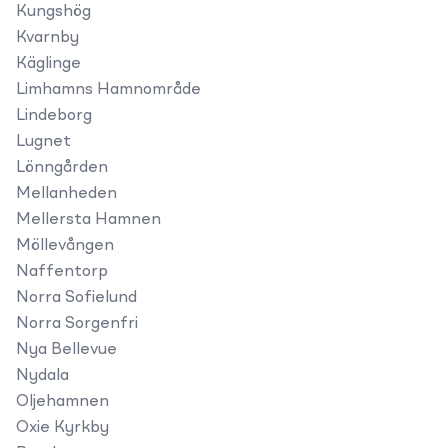
Kungshög
Kvarnby
Käglinge
Limhamns Hamnområde
Lindeborg
Lugnet
Lönngården
Mellanheden
Mellersta Hamnen
Möllevången
Naffentorp
Norra Sofielund
Norra Sorgenfri
Nya Bellevue
Nydala
Oljehamnen
Oxie Kyrkby