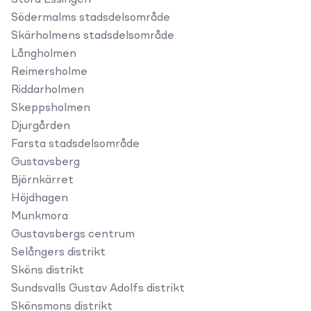
Stora Essingen
Södermalms stadsdelsområde
Skärholmens stadsdelsområde
Långholmen
Reimersholme
Riddarholmen
Skeppsholmen
Djurgården
Farsta stadsdelsområde
Gustavsberg
Björnkärret
Höjdhagen
Munkmora
Gustavsbergs centrum
Selångers distrikt
Sköns distrikt
Sundsvalls Gustav Adolfs distrikt
Skönsmons distrikt