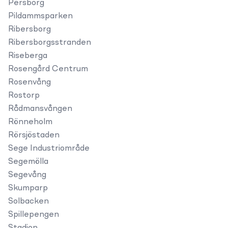
Persborg
Pildammsparken
Ribersborg
Ribersborgsstranden
Riseberga
Rosengård Centrum
Rosenvång
Rostorp
Rådmansvången
Rönneholm
Rörsjöstaden
Sege Industriområde
Segemölla
Segevång
Skumparp
Solbacken
Spillepengen